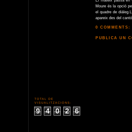
El mateix passa en 
Moure és la opció pe
el quadre de diàleg.
apareix des del cantó
0 COMMENTS:
PUBLICA UN 
TOTAL DE
VISUALITZACIONS:
9
4
0
2
6