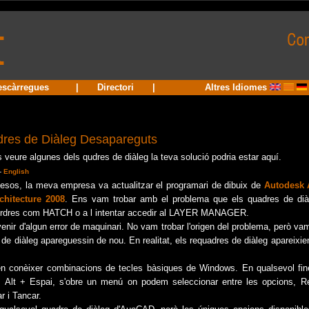
escàrregues
|
Directori
|
Altres Idiomes
res de Diàleg Desapareguts
s veure algunes dels qudres de diàleg la teva solució podria estar aquí.
-
English
sos, la meva empresa va actualitzar el programari de dibuix de
Autodesk 
hitecture 2008
. Ens vam trobar amb el problema que els quadres de diàl
r ordres com HATCH o a l intentar accedir al LAYER MANAGER.
enir d'algun error de maquinari. No vam trobar l'origen del problema, però v
 de diàleg apareguessin de nou. En realitat, els requadres de diàleg apareixien
en conèixer combinacions de tecles bàsiques de Windows. En qualsevol fin
Alt + Espai, s'obre un menú on podem seleccionar entre les opcions, Re
r i Tancar.