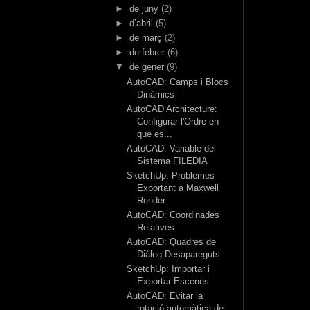
►
de juny
(2)
►
d’abril
(5)
►
de març
(2)
►
de febrer
(6)
▼
de gener
(9)
AutoCAD: Camps i Blocs
Dinàmics
AutoCAD Architecture:
Configurar l'Ordre en
que es...
AutoCAD: Variable del
Sistema FILEDIA
SketchUp: Problemes
Exportant a Maxwell
Render
AutoCAD: Coordinades
Relatives
AutoCAD: Quadres de
Diàleg Desapareguts
SketchUp: Importar i
Exportar Escenes
AutoCAD: Evitar la
rotació automàtica de