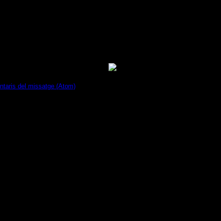
taris del missatge (Atom)