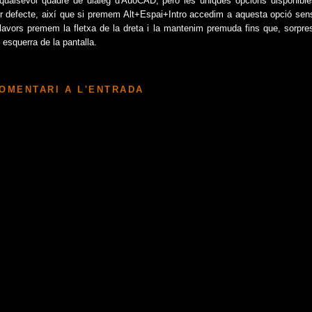
qualsevol quadre de diàleg d'AuoCAD, però les úniques opcions disponible
r defecte, així que si premem Alt+Espai+Intro accedim a aquesta opció sen
Llavors premem la fletxa de la dreta i la mantenim premuda fins que, sorpres
 esquerra de la pantalla.
COMENTARI A L'ENTRADA