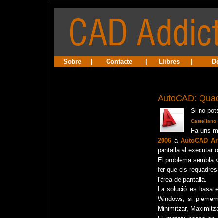
Sobre
|
Contacte
|
Llibres
|
D
AutoCAD: Quad
Si no pot
Castellano
Fa uns me
2006
a
AutoCAD Arc
pantalla al executa
El problema sembla v
fer que els requadres
l'àrea de pantalla.
La solució es basa 
Windows, si premem 
Minimitzar, Maximitza