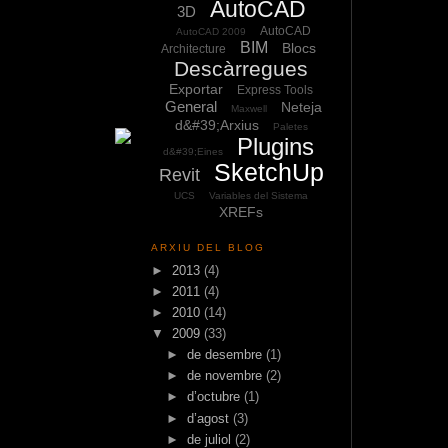
AutoCAD
3D
AutoCAD
AutoCAD 2009
BIM
Blocs
Architecture
Descàrregues
Exportar
Express Tools
General
Neteja
Maxwell
d&#39;Arxius
Paletes
Plugins
d&#39;Eines
SketchUp
Revit
UCS
Variables del Sistema
XREFs
ARXIU DEL BLOG
►
2013
(4)
►
2011
(4)
►
2010
(14)
▼
2009
(33)
►
de desembre
(1)
►
de novembre
(2)
►
d’octubre
(1)
►
d’agost
(3)
►
de juliol
(2)