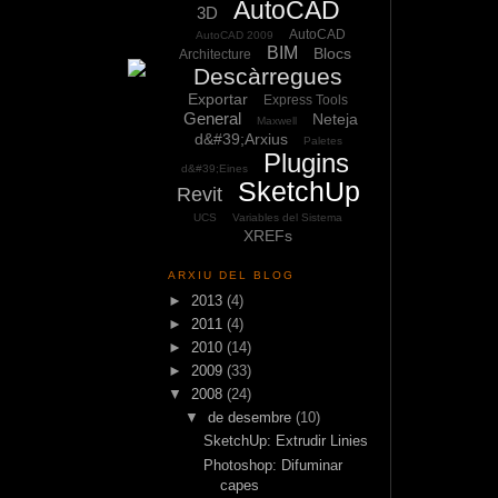
AutoCAD
3D
AutoCAD
AutoCAD 2009
BIM
Blocs
Architecture
Descàrregues
Exportar
Express Tools
General
Neteja
Maxwell
d&#39;Arxius
Paletes
Plugins
d&#39;Eines
SketchUp
Revit
UCS
Variables del Sistema
XREFs
ARXIU DEL BLOG
►
2013
(4)
►
2011
(4)
►
2010
(14)
►
2009
(33)
▼
2008
(24)
▼
de desembre
(10)
SketchUp: Extrudir Linies
Photoshop: Difuminar
capes