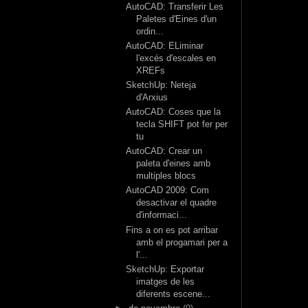
AutoCAD: Transferir Les
Paletes d'Eines d'un
ordin...
AutoCAD: ELiminar
l'excés d'escales en
XREFs
SketchUp: Neteja
d'Arxius
AutoCAD: Coses que la
tecla SHIFT pot fer per
tu
AutoCAD: Crear un
paleta d'eines amb
multiples blocs
AutoCAD 2009: Com
desactivar el quadre
d'informaci...
Fins a on es pot arribar
amb el progamari per a
l'...
SketchUp: Exportar
imatges de les
diferents escene...