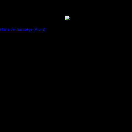
taris del missatge (Atom)