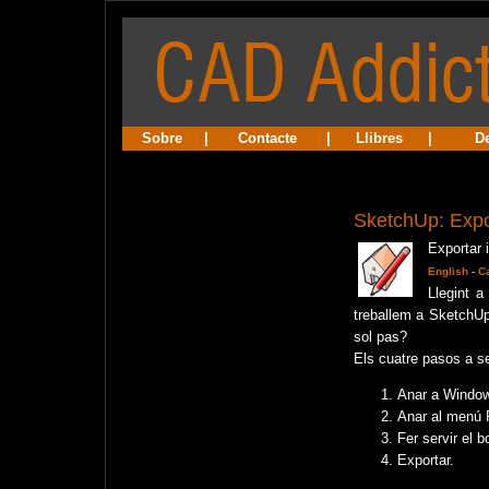
Sobre
|
Contacte
|
Llibres
|
D
SketchUp: Expor
Exportar 
English
-
C
Llegint 
treballem a SketchU
sol pas?
Els cuatre pasos a s
Anar a Window
Anar al menú F
Fer servir el b
Exportar.