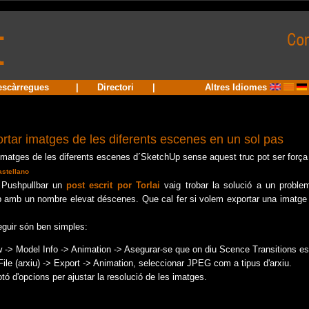
escàrregues
|
Directori
|
Altres Idiomes
tar imatges de les diferents escenes en un sol pas
imatges de les diferents escenes d´SketchUp sense aquest truc pot ser força
astellano
a Pushpullbar un
post escrit por Torlai
vaig trobar la solució a un proble
p amb un nombre elevat déscenes. Que cal fer si volem exportar una imatg
eguir són ben simples:
 -> Model Info -> Animation -> Asegurar-se que on diu Scence Transitions es
ile (arxiu) -> Export -> Animation, seleccionar JPEG com a tipus d'arxiu.
otó d'opcions per ajustar la resolució de les imatges.