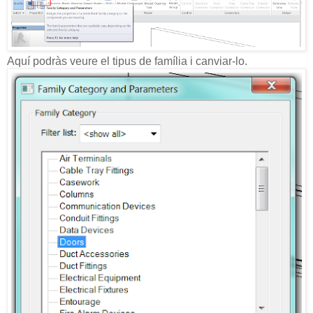
Aquí podràs veure el tipus de família i canviar-lo.