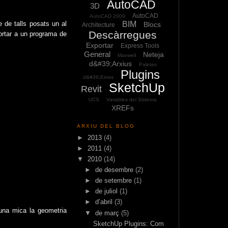
AutoCAD
3D
AutoCAD
AutoCAD 2009
BIM
e de talls posats un al
Blocs
Architecture
Descàrregues
portar a un programa de
Exportar
Express Tools
General
Neteja
Maxwell
d&#39;Arxius
Paletes
Plugins
d&#39;Eines
SketchUp
Revit
UCS
Variables del Sistema
XREFs
ARXIU DEL BLOG
►
2013
(4)
►
2011
(4)
▼
2010
(14)
►
de desembre
(2)
►
de setembre
(1)
►
de juliol
(1)
►
d’abril
(3)
una mica la geometria
▼
de març
(5)
SketchUp Plugins: Com