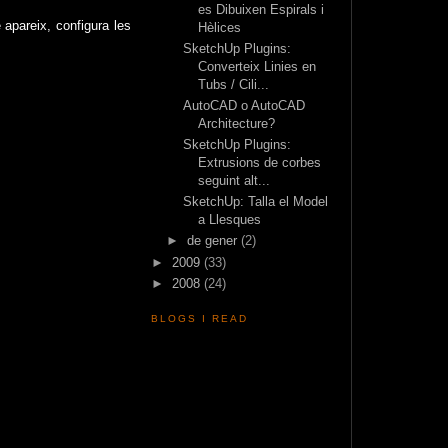
es Dibuixen Espirals i
 apareix, configura les
Hèlices
SketchUp Plugins:
Converteix Linies en
Tubs / Cili...
AutoCAD o AutoCAD
Architecture?
SketchUp Plugins:
Extrusions de corbes
seguint alt...
SketchUp: Talla el Model
a Llesques
►
de gener
(2)
►
2009
(33)
►
2008
(24)
BLOGS I READ