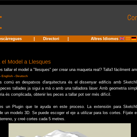
escàrregues
|
Directori
|
Altres Idiomes
a el Model a Llesques
s tallar el model a "llesques" per crear una maqueta real? Talla'l fàcilment a
-
English
-
Deutsch
s comú en despatxos d'arquitectura és el dissenyar edificis amb SketchU
 peces tallades ja sigui a mà o amb una talladora làser. Amb geometria simpl
ia és complicada, obtenir les peces a tallar pot ser més difícil.
s un Plugin que te ayuda en este proceso. La extensión para SketchU
de un modelo 3D. Se puede escoger el eje a utilizar para los cortes. Fíjate e
terreno, y creé cortes cada 5 metres.