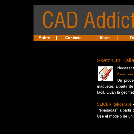
Sobre
|
Contacte
|
Llibres
|
D
SketchUp: Tall
Necessite
Castellano
Un procé
maquetes a partir de
fàcil. Quan la geometr
SLICER (slicer.rb)
e
"rebanadas" a partir 
Usé el modelo de un 